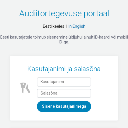
Audiitortegevuse portaal
Eesti keeles
|
In English
Eesti kasutajatele toimub sisenemine üldjuhul ainult ID-kaardi või mobiil
ID-ga.
Kasutajanimi ja salasõna
Sisene kasutajanimega